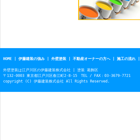
HOME
|
伊藤建装の強み
|
外壁塗装
|
不動産オーナーの方へ
|
施工の流れ
外壁塗装は江戸川区の伊藤建装株式会社 | 塗装 葛飾区
〒132-0003 東京都江戸川区春江町2-8-15 TEL / FAX：03-3679-7721
copyright (C) 伊藤建装株式会社 All Rights Reserved.