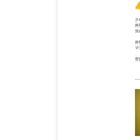
ク
外
分
外
マ
空