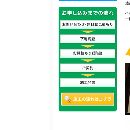
適
伊
一