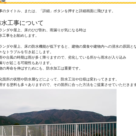
事のタイトル、または、「詳細」ボタンを押すと詳細画面に飛びます。
防水工事について
ランダや屋上、床のひび割れ、雨漏りが気になる時は
水工事をお勧めします。
ランダや屋上、床の防水機能が低下すると、建物の腐食や建物内への浸水の原因と
々なトラブルを引き起こします。
雨や台風の時期は雨が多く降りますので、劣化している所から雨水が入り込み
漏りが起こる可能性もあります。
物の寿命を伸ばすためにも、防水加工は重要です。
化箇所の状態や防水層などによって、防水工法や仕様は変わってきます。
用する塗料も多々ありますので、その箇所に合った方法をご提案させていただきま