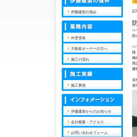
記
伊藤建装の強み
ベ
防
外壁塗装
ベ
不動産オーナーの方へ
様
梅
施工の流れ
雨
建
劣
施工事例
使
伊藤建装からのお知らせ
会社概要・アクセス
お問い合わせフォーム